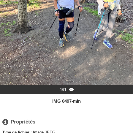
491

IMG 0497-min

Propriétés
Type de fichier
: Image JPEG