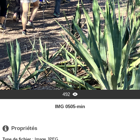
492

IMG 0505-min

Propriétés
Type de fichier
: Image JPEG