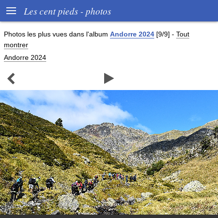

Les cent pieds - photos
Photos les plus vues dans l'album
Andorre 2024
[9/9]
-
Tout
montrer
Andorre 2024

