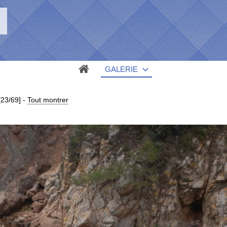
GALERIE
[23/69]
-
Tout montrer