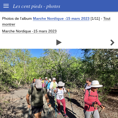

Les cent pieds - photos
Photos de
l'album
Marche Nordique -15 mars 2023
[1/11]
-
Tout
montrer
Marche Nordique -15 mars 2023

