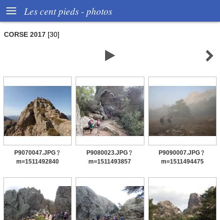

Les cent pieds - photos
CORSE 2017
[30]


P9070047.JPG﹖
P9080023.JPG﹖
P9090007.JPG﹖
m=1511492840
m=1511493857
m=1511494475